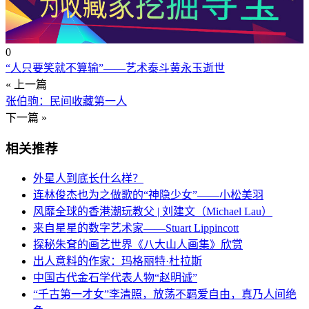
0
“人只要笑就不算输”——艺术泰斗黄永玉逝世
« 上一篇
张伯驹：民间收藏第一人
下一篇 »
相关推荐
外星人到底长什么样？
连林俊杰也为之做歌的“神隐少女”——小松美羽
风靡全球的香港潮玩教父 | 刘建文（Michael Lau）
来自星星的数字艺术家——Stuart Lippincott
探秘朱耷的画艺世界《八大山人画集》欣赏
出人意料的作家：玛格丽特·杜拉斯
中国古代金石学代表人物“赵明诚”
“千古第一才女”李清照，放荡不羁爱自由，真乃人间绝