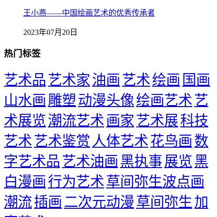
王小燕——中国绘画艺术的优秀传承者
2023年07月20日
热门标签
艺术品
艺术家
油画
艺术
绘画
国画
山水画
雕塑
动漫头像
绘画艺术
艺
术展览
潮流艺术
画家
艺术展
科技
艺术
艺术鉴赏
人体艺术
花鸟画
数
字艺术品
艺术油画
黑执事
展览
黑
白漫画
行为艺术
草间弥生波点画
潮流
插画
二次元动漫
草间弥生
加