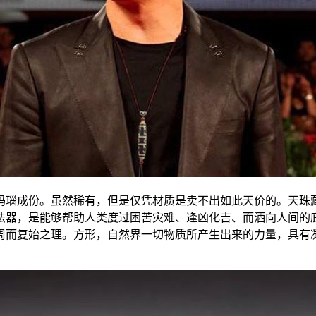
瑙成份。虽然稀有，但是仅凭材质是卖不出如此天价的。天珠藏
法器，是能够帮助人类度过困苦灾难、逢凶化吉、而洒向人间的
周而复始之理。方形，自然界一切物质所产生出来的力量，具有