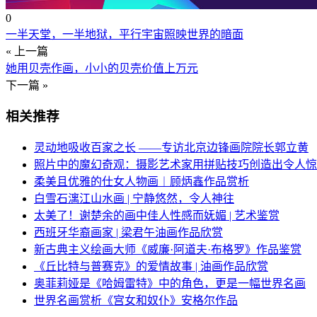
0
一半天堂，一半地狱，平行宇宙照映世界的暗面
« 上一篇
她用贝壳作画，小小的贝壳价值上万元
下一篇 »
相关推荐
灵动地吸收百家之长 ——专访北京边锋画院院长郭立黄
照片中的魔幻奇观：摄影艺术家用拼贴技巧创造出令人惊
柔美且优雅的仕女人物画︱顾炳鑫作品赏析
白雪石漓江山水画 | 宁静悠然，令人神往
太美了！谢楚余的画中佳人性感而妩媚 | 艺术鉴赏
西班牙华裔画家 | 梁君午油画作品欣赏
新古典主义绘画大师《威廉·阿道夫·布格罗》作品鉴赏
《丘比特与普赛克》的爱情故事 | 油画作品欣赏
奥菲莉娅是《哈姆雷特》中的角色，更是一幅世界名画
世界名画赏析《宫女和奴仆》安格尔作品