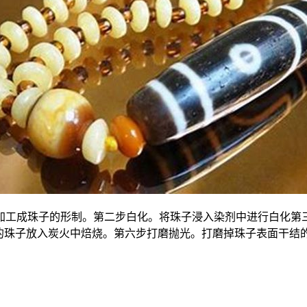
加工成珠子的形制。第二步白化。将珠子浸入染剂中进行白化第三
过的珠子放入炭火中焙烧。第六步打磨抛光。打磨掉珠子表面干结