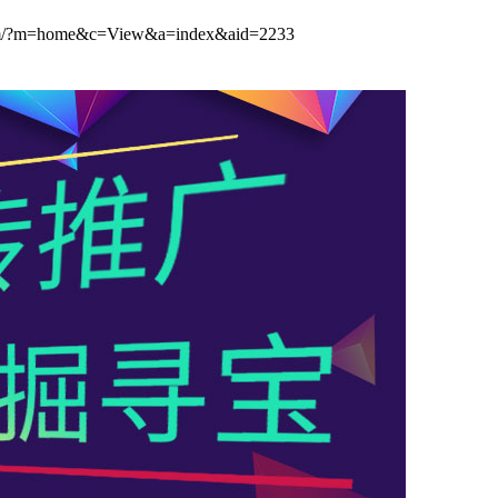
ome&c=View&a=index&aid=2233