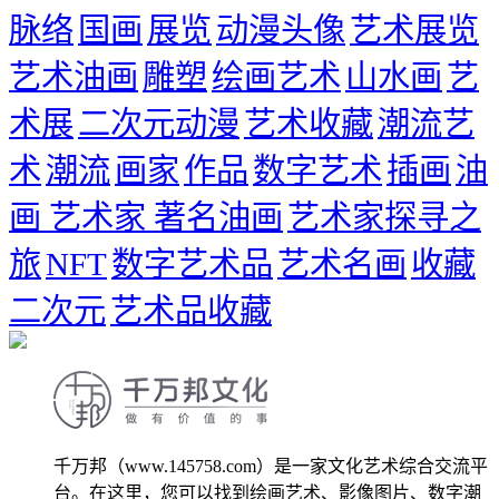
脉络
国画
展览
动漫头像
艺术展览
艺术油画
雕塑
绘画艺术
山水画
艺
术展
二次元动漫
艺术收藏
潮流艺
术
潮流
画家
作品
数字艺术
插画
油
画 艺术家 著名油画
艺术家探寻之
旅
NFT
数字艺术品
艺术名画
收藏
二次元
艺术品收藏
千万邦（www.145758.com）是一家文化艺术综合交流平
台。在这里，您可以找到绘画艺术、影像图片、数字潮