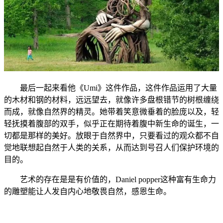
最后一起来看他《Umi》这件作品，这件作品运用了大量
的木材和钢的材料，远远望去，就像许多盘根错节的树根缠绕
而成，就像自然界的精灵。她带着笑意微垂着的脸庞以及，轻
轻抚摸着腹部的双手，似乎正在期待着腹中新生命的诞生，一
切都是那样的美好。放眼于自然界中，只要看过的观众都不自
觉地联想起自然于人类的关系，从而达到号召人们保护环境的
目的。
艺术的存在是是有价值的，Daniel popper这种富有生命力
的雕塑能让人发自内心地敬畏自然，感恩生命。