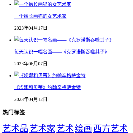
一个擅长画猫的女艺术家
2023年04月17日
每天认识一幅名画——《克罗诺斯吞噬其子》
2023年06月07日
《埃娜和贝蒂》约翰辛格萨金特
2023年04月12日
热门标签
艺术品
艺术家
艺术
绘画
西方艺术