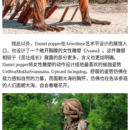
除此以外，Daniel popper在Artwithme艺术节设计的展馆入
口，也设计了一个敞开胸膛的女性雕塑《Asana》。这件雕塑
相较于《茁壮成长》展露的部分更多，含义也更加明确。
Daniel popper将女性雕塑的动作设计成他最喜欢的瑜伽姿势
UrdhvaMukhaSvanasana, Upward facingdog。舒展的姿势仿佛在
极力感知自然的力量，而面朝大海的胸怀，仿佛也在告诉参观
的人们面朝大海，自会春暖花开。