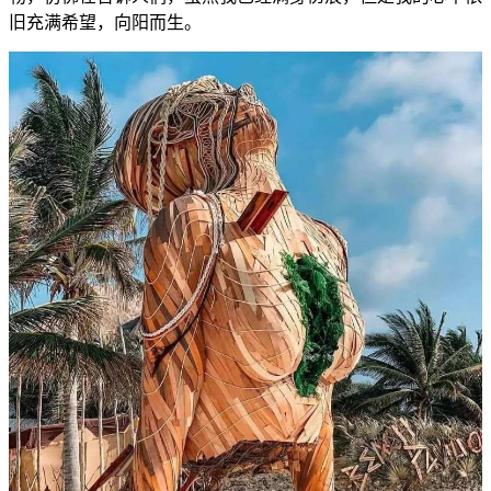
旧充满希望，向阳而生。