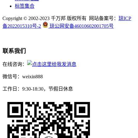
标签集合
Copyright © 2002-2023 千万邦 版权所有 网站备案号：
琼ICP
备2022015310号-2
琼公网安备46010602001705号
联系我们
在线咨询：
微信号：weixin888
工作日：9:30-18:30，节假日休息