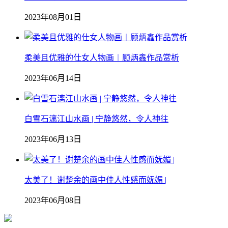
2023年08月01日
柔美且优雅的仕女人物画︱顾炳鑫作品赏析
2023年06月14日
白雪石漓江山水画 | 宁静悠然，令人神往
2023年06月13日
太美了！谢楚余的画中佳人性感而妩媚 |
2023年06月08日