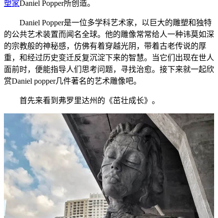
塑家
Daniel Popper所创造。
Daniel Popper是一位多学科艺术家，以巨大的雕塑和独特
的公共艺术装置而闻名全球。他的雕像常常给人一种讳莫如深
的宗教般的神秘感，仿佛有着穿越光阴，带着古老传说的厚
重，和经过历史变迁反复沉淀下来的智慧。当它们出现在世人
面前时，便能指导人们思考问题，寻找治愈。接下来就一起欣
赏Daniel popper几件著名的艺术雕像吧。
首先来看到弗罗里达州的《茁壮成长》。