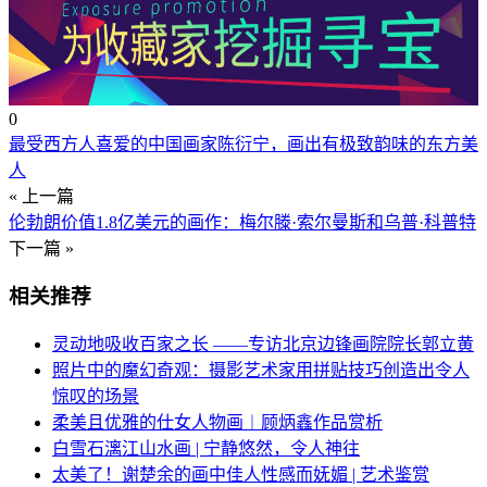
0
最受西方人喜爱的中国画家陈衍宁，画出有极致韵味的东方美
人
« 上一篇
伦勃朗价值1.8亿美元的画作：梅尔滕·索尔曼斯和乌普·科普特
下一篇 »
相关推荐
灵动地吸收百家之长 ——专访北京边锋画院院长郭立黄
照片中的魔幻奇观：摄影艺术家用拼贴技巧创造出令人
惊叹的场景
柔美且优雅的仕女人物画︱顾炳鑫作品赏析
白雪石漓江山水画 | 宁静悠然，令人神往
太美了！谢楚余的画中佳人性感而妩媚 | 艺术鉴赏