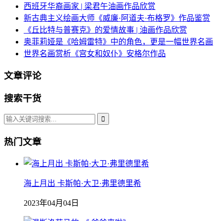
西班牙华裔画家 | 梁君午油画作品欣赏
新古典主义绘画大师《威廉·阿道夫·布格罗》作品鉴赏
《丘比特与普赛克》的爱情故事 | 油画作品欣赏
奥菲莉娅是《哈姆雷特》中的角色，更是一幅世界名画
世界名画赏析《宫女和奴仆》安格尔作品
文章评论
搜索干货
热门文章
海上月出 卡斯帕·大卫·弗里德里希
2023年04月04日