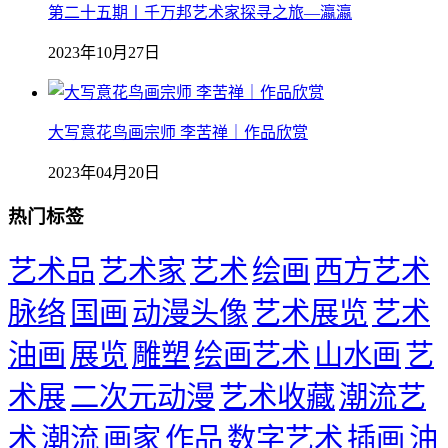
第二十五期丨千万邦艺术家探寻之旅—瀛瀛
2023年10月27日
大写意花鸟画宗师 李苦禅｜作品欣赏
2023年04月20日
热门标签
艺术品
艺术家
艺术
绘画
西方艺术
脉络
国画
动漫头像
艺术展览
艺术
油画
展览
雕塑
绘画艺术
山水画
艺
术展
二次元动漫
艺术收藏
潮流艺
术
潮流
画家
作品
数字艺术
插画
油