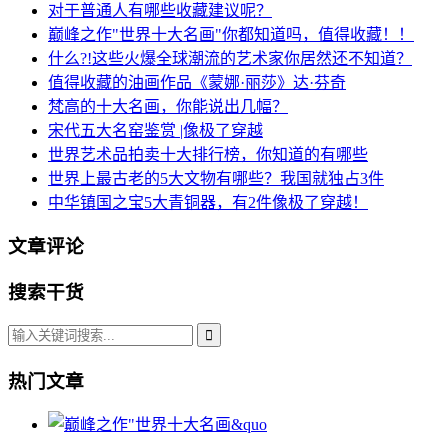
对于普通人有哪些收藏建议呢？
巅峰之作"世界十大名画"你都知道吗，值得收藏！！
什么?!这些火爆全球潮流的艺术家你居然还不知道？
值得收藏的油画作品《蒙娜·丽莎》达·芬奇
梵高的十大名画，你能说出几幅？
宋代五大名窑鉴赏 |像极了穿越
世界艺术品拍卖十大排行榜，你知道的有哪些
世界上最古老的5大文物有哪些？我国就独占3件
中华镇国之宝5大青铜器，有2件像极了穿越！
文章评论
搜索干货
热门文章