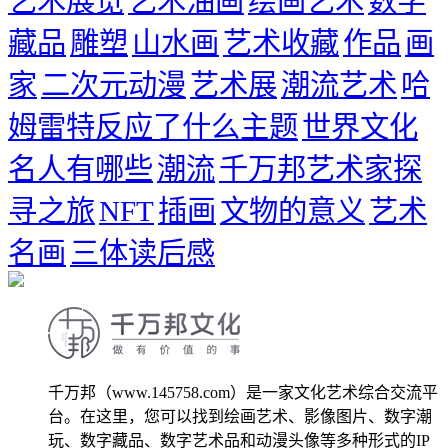
艺术展览
艺术油画
绘画艺术
数字
藏品
雕塑
山水画
艺术收藏
作品
画
家
二次元动漫
艺术展
潮流艺术
哈
姆雷特反应了什么主题
世界文化
名人有哪些
潮流
千万邦艺术家探
寻之旅
NFT
插画
文物的意义
艺术
名画
三体读后感
千万邦（www.145758.com）是一家文化艺术综合交流平
台。在这里，您可以找到绘画艺术、影像图片、数字潮
玩、数字藏品、数字艺术品和动漫头像等多种形式的IP