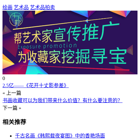
绘画
艺术品
艺术品拍卖
0
2.5亿——《花开十丈影参差》
« 上一篇
书画收藏可以为我们带来什么价值？有什么要注意的？
下一篇 »
相关推荐
千古名画《韩熙载夜宴图》中的香艳场面