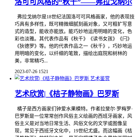
洛可可风格的“秋千”——弗拉戈纳尔
弗拉戈纳尔是18世纪法国洛可可风格画家，他的表现技
巧具有多样性，既可精微细腻刻画对象，又可粗犷写意
式的造型，能收亦能放。能巧妙地运用明暗的变化，色
彩也淡雅。其代表作品有《秋千》《读书女孩》《闩》
《狄德罗》等。他的代表作品之一《秋千》，巧妙地运
用明暗的变化，以纤细的笔致，描绘出庭院和树林的
美，非常精巧...
2023-07-26
1521
艺术鉴赏
艺术欣赏|《桔子静物画》巴罗斯
​橘子是西方画家们钟爱水果模特。作者拉斐尔·罗梅罗·
巴罗斯是一位常常创作风俗主义绘画的西班牙画家，风
俗主义是对当地日常生活、风俗文化的文学或图像呈
现，常见于西班牙文化中，19世纪尤盛。而这幅画《桔