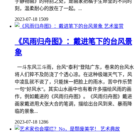
子静物画》的特别之处，是画家把橘子生命里的不同时
刻，温柔耐心的放在了一起。...
2023-07-18
1509
艺术鉴赏
《风雨归舟图》：戴进笔下的台风景
象
一斗东风三斗雨，台风“泰利”登陆广东，卷来的台风水
将人们猝不及防浇了个透心凉。在这种极端天气下，风
中凌乱就不说了，只能抹一把脸上的雨水，苦中作乐赞
一句“好风水”。其实山水画中也有着许多描绘风雨的画
作，例如戴进的《风雨归舟图》。《风雨归舟图》戴进
画家戴进用大张大合的笔调，描绘出台风到来、暴雨降
临的景象...
2023-07-18
1286
艺术典故