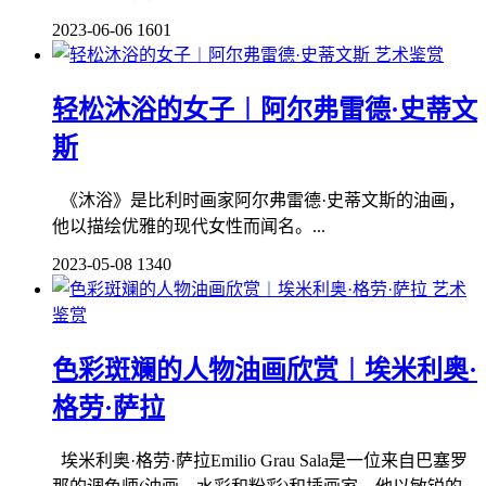
2023-06-06
1601
艺术鉴赏
轻松沐浴的女子︱阿尔弗雷德·史蒂文
斯
《沐浴》是比利时画家阿尔弗雷德·史蒂文斯的油画，
他以描绘优雅的现代女性而闻名。...
2023-05-08
1340
艺术
鉴赏
色彩斑斓的人物油画欣赏︱埃米利奥·
格劳·萨拉
埃米利奥·格劳·萨拉Emilio Grau Sala是一位来自巴塞罗