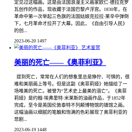
定见过这幅画。这是由法国浪漫主义画家欧仁·德拉克罗
瓦创作的作品，现收藏于法国巴黎卢浮宫。1830年，在
革命中第一次举起三色旗的法国姑娘克拉拉·莱辛中弹倒
下，七月革命才拉开了大幕。因此，《自由引导人民》
的创...
2023-06-20
1497
艺术鉴赏
美丽的死亡——《奥菲利亚》
提到死亡，常常在人们的想象里总是狰狞、可惧的，很
难和美丽画上等号。但是这副《奥菲莉娅》她描绘了一
场唯美的死亡。被誉为“艺术史上最美的溺亡”。《奥菲
莉娅》是约翰·埃弗里特·米莱斯的油画作品，于1852年
完成，至今是英国伦敦泰特不列颠博物馆的镇馆之画。
这幅油画以细腻的笔触和饱满的色彩展现了奥菲利亚的
悲剧...
2023-06-19
1448