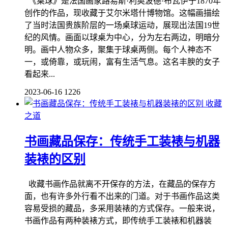
《桌球》是法国画家路易斯·利奥波德·布瓦伊于1870年
创作的作品，现收藏于艾尔米塔什博物馆。这幅画描绘
了当时法国贵族阶层的一场桌球运动，展现出法国19世
纪的风情。画面以球桌为中心，分为左右两边，明暗分
明。画中人物众多，聚集于球桌两侧。每个人神态不
一，或倚靠，或玩闹，富有生活气息。这名丰腴的女子
看起来...
2023-06-16
1226
收藏
之道
书画藏品保存：传统手工装裱与机器
装裱的区别
收藏书画作品就离不开保存的方法，在藏品的保存方
面，也有许多外行看不出来的门道。对于书画作品这类
容易受损的藏品，多采用装裱的方式保存。一般来说，
书画作品有两种装裱方式，即传统手工装裱和机器装