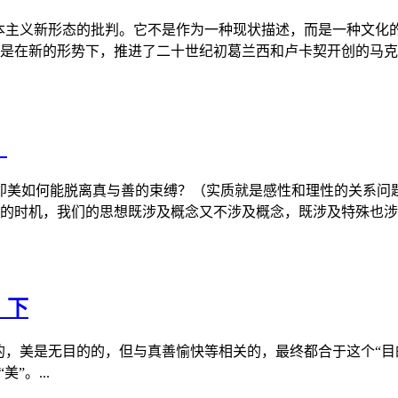
本主义新形态的批判。它不是作为一种现状描述，而是一种文化
是在新的形势下，推进了二十世纪初葛兰西和卢卡契开创的马克思
）
即美如何能脱离真与善的束缚？（实质就是感性和理性的关系问
的时机，我们的思想既涉及概念又不涉及概念，既涉及特殊也涉及
）下
的，美是无目的的，但与真善愉快等相关的，最终都合于这个“目
”。...