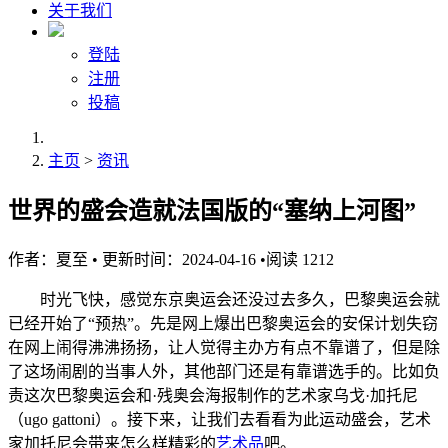
关于我们
登陆
注册
投稿
主页
>
资讯
世界的盛会造就法国版的“塞纳上河图”
作者：
夏至
•
更新时间：2024-04-16
•
阅读
1212
时光飞快，感觉东京奥运会还没过去多久，巴黎奥运会就
已经开始了“预热”。先是网上爆出巴黎奥运会的安保计划失窃
在网上闹得沸沸扬扬，让人觉得主办方有点不靠谱了，但是除
了这场闹剧的当事人外，其他部门还是有靠谱选手的。比如负
责这次巴黎奥运会和·残奥会海报制作的艺术家乌戈·加托尼
（ugo gattoni）。接下来，让我们去看看为此运动盛会，艺术
家加托尼会带来怎么样精彩的
艺术品
吧。