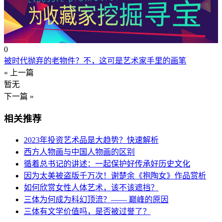
0
被时代抛弃的老物件？不，这可是艺术家手里的画笔
« 上一篇
暂无
下一篇 »
相关推荐
2023年投资艺术品是大趋势？快速解析
西方人物画与中国人物画的区别
循着总书记的讲述：一起保护好传承好历史文化
因为太美被盗版千万次！谢楚余《抱陶女》作品赏析
如何欣赏女性人体艺术，该不该遮挡？
三体为何成为科幻顶流？—— 巅峰的原因
三体有文学价值吗，是否被过誉了？