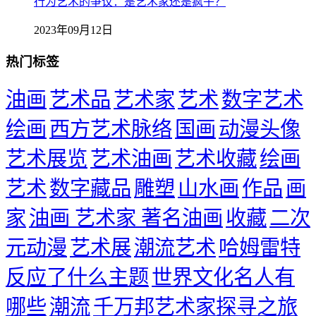
行为艺术的争议：是艺术家还是疯子？
2023年09月12日
热门标签
油画
艺术品
艺术家
艺术
数字艺术
绘画
西方艺术脉络
国画
动漫头像
艺术展览
艺术油画
艺术收藏
绘画
艺术
数字藏品
雕塑
山水画
作品
画
家
油画 艺术家 著名油画
收藏
二次
元动漫
艺术展
潮流艺术
哈姆雷特
反应了什么主题
世界文化名人有
哪些
潮流
千万邦艺术家探寻之旅