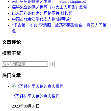
来自星星的数字艺术家——Stuart Lippincott
探秘朱耷的画艺世界《八大山人画集》欣赏
出人意料的作家：玛格丽特·杜拉斯
中国古代金石学代表人物“赵明诚”
“千古第一才女”李清照，放荡不羁爱自由，真乃人间绝
色
文章评论
搜索干货
热门文章
《圣经》里天使的真实模样
2023年08月07日