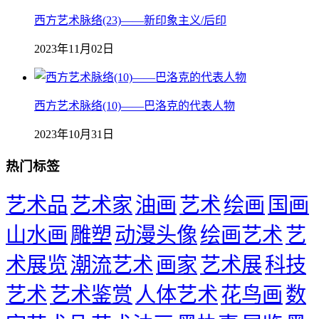
西方艺术脉络(23)——新印象主义/后印
2023年11月02日
西方艺术脉络(10)——巴洛克的代表人物
2023年10月31日
热门标签
艺术品
艺术家
油画
艺术
绘画
国画
山水画
雕塑
动漫头像
绘画艺术
艺
术展览
潮流艺术
画家
艺术展
科技
艺术
艺术鉴赏
人体艺术
花鸟画
数