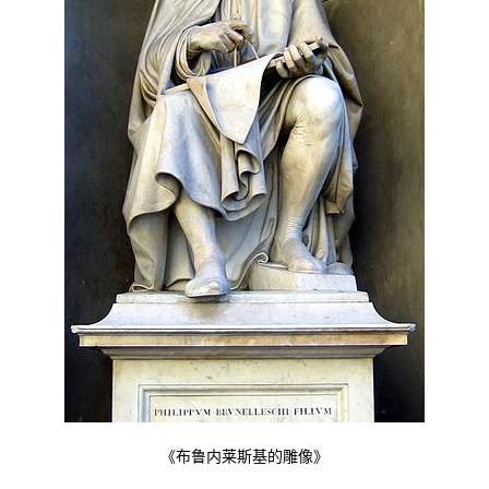
《布鲁内莱斯基的雕像》