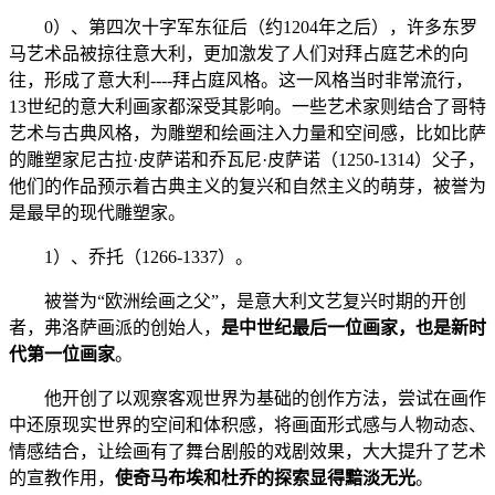
0）、第四次十字军东征后（约1204年之后），许多东罗
马艺术品被掠往意大利，更加激发了人们对拜占庭艺术的向
往，形成了意大利----拜占庭风格。这一风格当时非常流行，
13世纪的意大利画家都深受其影响。一些艺术家则结合了哥特
艺术与古典风格，为雕塑和绘画注入力量和空间感，比如比萨
的雕塑家尼古拉·皮萨诺和乔瓦尼·皮萨诺（1250-1314）父子，
他们的作品预示着古典主义的复兴和自然主义的萌芽，被誉为
是最早的现代雕塑家。
1）、乔托（1266-1337）。
被誉为“欧洲绘画之父”，是意大利文艺复兴时期的开创
者，弗洛萨画派的创始人，
是中世纪最后一位画家，也是新时
代第一位画家
。
他开创了以观察客观世界为基础的创作方法，尝试在画作
中还原现实世界的空间和体积感，将画面形式感与人物动态、
情感结合，让绘画有了舞台剧般的戏剧效果，大大提升了艺术
的宣教作用，
使奇马布埃和杜乔的探索显得黯淡无光
。