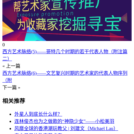
0
西方艺术脉络(5)——哥特几个时期的若干代表人物（附注篇
二）
« 上一篇
西方艺术脉络(6)——文艺复兴时期的艺术家的代表人物序列
（附
下一篇 »
相关推荐
外星人到底长什么样？
连林俊杰也为之做歌的“神隐少女”——小松美羽
风靡全球的香港潮玩教父 | 刘建文（Michael Lau）