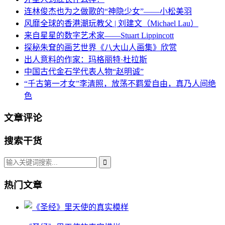
连林俊杰也为之做歌的“神隐少女”——小松美羽
风靡全球的香港潮玩教父 | 刘建文（Michael Lau）
来自星星的数字艺术家——Stuart Lippincott
探秘朱耷的画艺世界《八大山人画集》欣赏
出人意料的作家：玛格丽特·杜拉斯
中国古代金石学代表人物“赵明诚”
“千古第一才女”李清照，放荡不羁爱自由，真乃人间绝
色
文章评论
搜索干货
热门文章