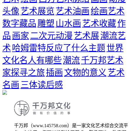
头像
艺术展览
艺术油画
绘画艺术
数字藏品
雕塑
山水画
艺术收藏
作
品
画家
二次元动漫
艺术展
潮流艺
术
哈姆雷特反应了什么主题
世界
文化名人有哪些
潮流
千万邦艺术
家探寻之旅
插画
文物的意义
艺术
名画
三体读后感
千万邦（www.145758.com）是一家文化艺术综合交流平