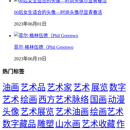
00后女生适合的头像—时尚头像尽显青春活
2023年06月01日
菲尔·格林伍德（Phil Greenwo
2023年06月19日
热门标签
油画
艺术品
艺术家
艺术
展览
数字
艺术
绘画
西方艺术脉络
国画
动漫
头像
艺术展览
艺术油画
绘画艺术
数字藏品
雕塑
山水画
艺术收藏
作